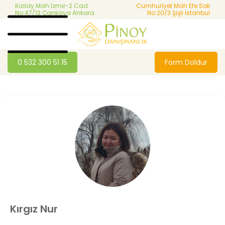
Kızılay Mah İzmir-2 Cad
Cumhuriyet Mah Efe Sok
No:47/13 Çankaya Ankara
No:20/3 Şişli İstanbul
0 532 300 51 15
Form Doldur
Kırgız Nur